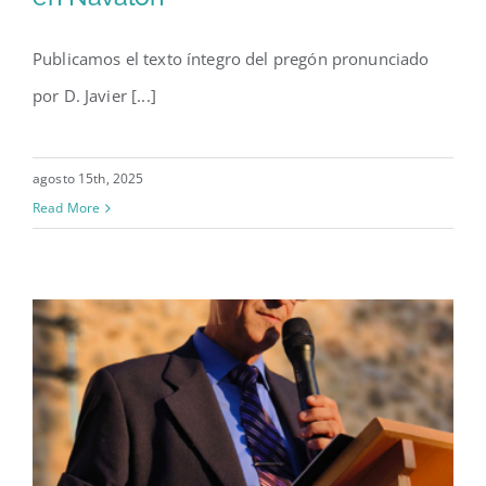
Javier Torrijos Collada pregona
las fiestas del Santísimo Cristo
Publicamos el texto íntegro del pregón pronunciado
de la Fe en Navalón
por D. Javier [...]
agosto 15th, 2025
Read More