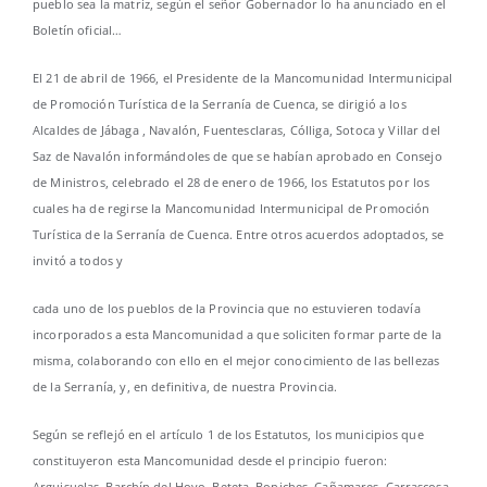
pueblo sea la matriz, según el señor Gobernador lo ha anunciado en el
Boletín oficial…
El 21 de abril de 1966, el Presidente de la Mancomunidad Intermunicipal
de Promoción Turística de la Serranía de Cuenca, se dirigió a los
Alcaldes de Jábaga , Navalón, Fuentesclaras, Cólliga, Sotoca y Villar del
Saz de Navalón informándoles de que se habían aprobado en Consejo
de Ministros, celebrado el 28 de enero de 1966, los Estatutos por los
cuales ha de regirse la Mancomunidad Intermunicipal de Promoción
Turística de la Serranía de Cuenca. Entre otros acuerdos adoptados, se
invitó a todos y
cada uno de los pueblos de la Provincia que no estuvieren todavía
incorporados a esta Mancomunidad a que soliciten formar parte de la
misma, colaborando con ello en el mejor conocimiento de las bellezas
de la Serranía, y, en definitiva, de nuestra Provincia.
Según se reflejó en el artículo 1 de los Estatutos, los municipios que
constituyeron esta Mancomunidad desde el principio fueron:
Arguisuelas, Barchín del Hoyo, Beteta, Boniches, Cañamares, Carrascosa