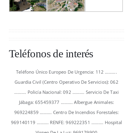
Teléfonos de interés
Teléfono Único Europeo De Urgencia: 112 ……….
Guardia Civil (Centro Operativo De Servicios): 062
………. Policía Nacional: 092 ………. Servicio De Taxi
Jábaga: 655459377 ………. Albergue Animales:
969224859 ………. Centro De Incendios Forestales:
969140119 ………. RENFE: 969222351 ………. Hospital
Virgen De La Luz; 969179900