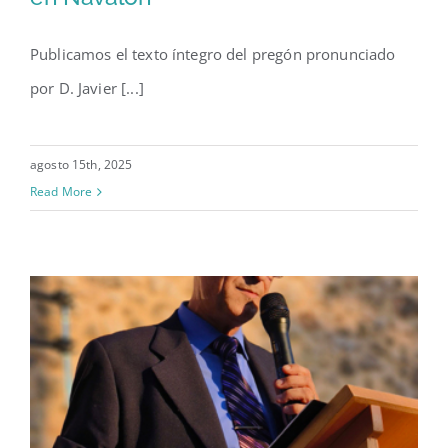
Javier Torrijos Collada pregona
las fiestas del Santísimo Cristo
Publicamos el texto íntegro del pregón pronunciado
de la Fe en Navalón
por D. Javier [...]
agosto 15th, 2025
Read More