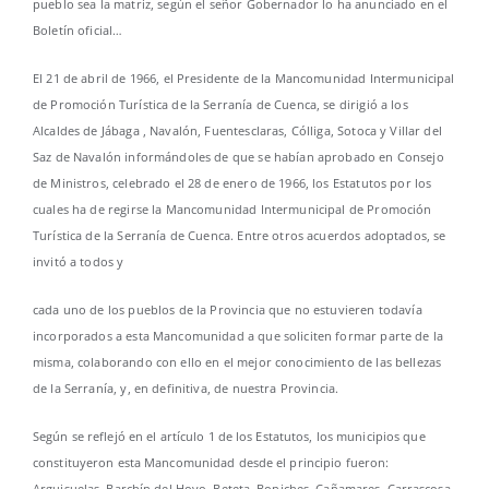
pueblo sea la matriz, según el señor Gobernador lo ha anunciado en el
Boletín oficial…
El 21 de abril de 1966, el Presidente de la Mancomunidad Intermunicipal
de Promoción Turística de la Serranía de Cuenca, se dirigió a los
Alcaldes de Jábaga , Navalón, Fuentesclaras, Cólliga, Sotoca y Villar del
Saz de Navalón informándoles de que se habían aprobado en Consejo
de Ministros, celebrado el 28 de enero de 1966, los Estatutos por los
cuales ha de regirse la Mancomunidad Intermunicipal de Promoción
Turística de la Serranía de Cuenca. Entre otros acuerdos adoptados, se
invitó a todos y
cada uno de los pueblos de la Provincia que no estuvieren todavía
incorporados a esta Mancomunidad a que soliciten formar parte de la
misma, colaborando con ello en el mejor conocimiento de las bellezas
de la Serranía, y, en definitiva, de nuestra Provincia.
Según se reflejó en el artículo 1 de los Estatutos, los municipios que
constituyeron esta Mancomunidad desde el principio fueron:
Arguisuelas, Barchín del Hoyo, Beteta, Boniches, Cañamares, Carrascosa