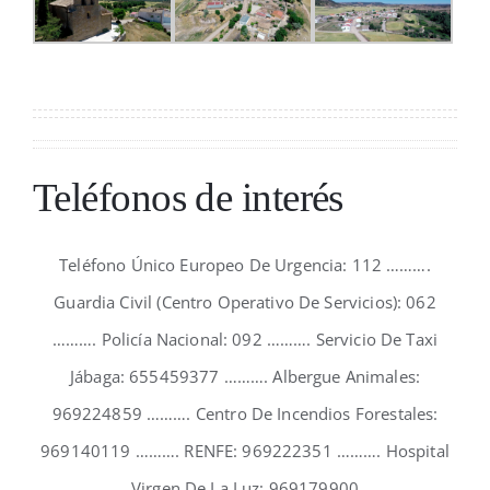
Teléfonos de interés
Teléfono Único Europeo De Urgencia: 112 ……….
Guardia Civil (Centro Operativo De Servicios): 062
………. Policía Nacional: 092 ………. Servicio De Taxi
Jábaga: 655459377 ………. Albergue Animales:
969224859 ………. Centro De Incendios Forestales:
969140119 ………. RENFE: 969222351 ………. Hospital
Virgen De La Luz; 969179900