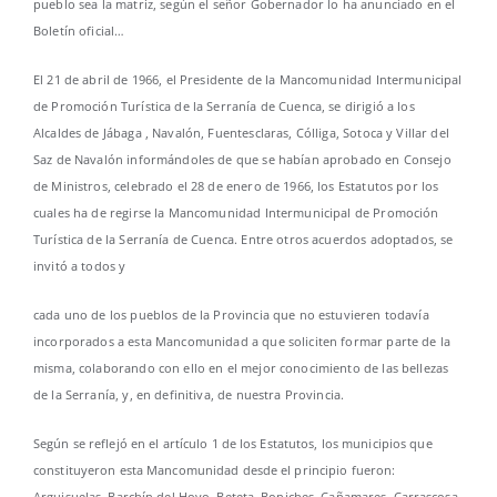
pueblo sea la matriz, según el señor Gobernador lo ha anunciado en el
Boletín oficial…
El 21 de abril de 1966, el Presidente de la Mancomunidad Intermunicipal
de Promoción Turística de la Serranía de Cuenca, se dirigió a los
Alcaldes de Jábaga , Navalón, Fuentesclaras, Cólliga, Sotoca y Villar del
Saz de Navalón informándoles de que se habían aprobado en Consejo
de Ministros, celebrado el 28 de enero de 1966, los Estatutos por los
cuales ha de regirse la Mancomunidad Intermunicipal de Promoción
Turística de la Serranía de Cuenca. Entre otros acuerdos adoptados, se
invitó a todos y
cada uno de los pueblos de la Provincia que no estuvieren todavía
incorporados a esta Mancomunidad a que soliciten formar parte de la
misma, colaborando con ello en el mejor conocimiento de las bellezas
de la Serranía, y, en definitiva, de nuestra Provincia.
Según se reflejó en el artículo 1 de los Estatutos, los municipios que
constituyeron esta Mancomunidad desde el principio fueron:
Arguisuelas, Barchín del Hoyo, Beteta, Boniches, Cañamares, Carrascosa