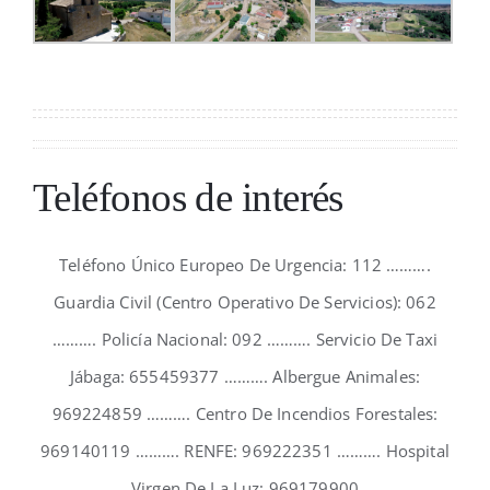
Teléfonos de interés
Teléfono Único Europeo De Urgencia: 112 ……….
Guardia Civil (Centro Operativo De Servicios): 062
………. Policía Nacional: 092 ………. Servicio De Taxi
Jábaga: 655459377 ………. Albergue Animales:
969224859 ………. Centro De Incendios Forestales:
969140119 ………. RENFE: 969222351 ………. Hospital
Virgen De La Luz; 969179900