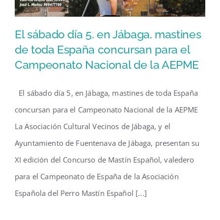
El sábado día 5, en Jábaga, mastines
de toda España concursan para el
El sábado día 5, en Jábaga,
Campeonato Nacional de la AEPME
mastines de toda España
concursan para el
El sábado día 5, en Jábaga, mastines de toda España
Campeonato Nacional de la
concursan para el Campeonato Nacional de la AEPME
AEPME
La Asociación Cultural Vecinos de Jábaga, y el
Ayuntamiento de Fuentenava de Jábaga, presentan su
XI edición del Concurso de Mastín Español, valedero
para el Campeonato de España de la Asociación
Española del Perro Mastín Español [...]