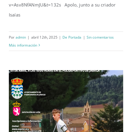
v=Asv8NfANmJU&t=132s Apolo, junto a su criador
Isaías
Por
admin
|
abril 12th, 2025
|
De Portada
|
Sin comentarios
Más información