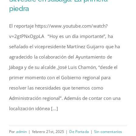
piedra
Centro de Recuperación de la
Fauna Silvestre en Jábaga. La
El reportaje https://www.youtube.com/watch?
primera piedra
v=2gtPNxOgpLA “Hoy es un día importante”, ha
señalado el vicepresidente Martínez Guijarro que ha
agradecido la colaboración del Ayuntamiento de
Jábaga y de su alcalde ,José Luis Chamón, “desde el
primer momento con el Gobierno regional para
resolver las necesidades que tenemos como
Administración regional”. Además de contar con una
localización idónea [...]
Por
admin
|
febrero 21st, 2025
|
De Portada
|
Sin comentarios