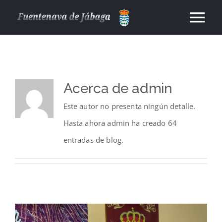
Saltar
Tog
al
contenido
Nav
Tu Ayuntamiento
Ordenanzas
Acerca de
admin
Este autor no presenta ningún detalle.
Servicio ASTRA Jábaga-Chillarón-Cuenca
Hasta ahora admin ha creado 64
entradas de blog.
Noticias
Contacto