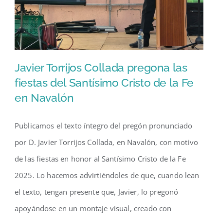
Javier Torrijos Collada pregona las
fiestas del Santísimo Cristo de la Fe
en Navalón
Javier Torrijos Collada pregona
las fiestas del Santísimo Cristo
Publicamos el texto íntegro del pregón pronunciado
de la Fe en Navalón
por D. Javier Torrijos Collada, en Navalón, con motivo
de las fiestas en honor al Santísimo Cristo de la Fe
2025. Lo hacemos advirtiéndoles de que, cuando lean
el texto, tengan presente que, Javier, lo pregonó
apoyándose en un montaje visual, creado con